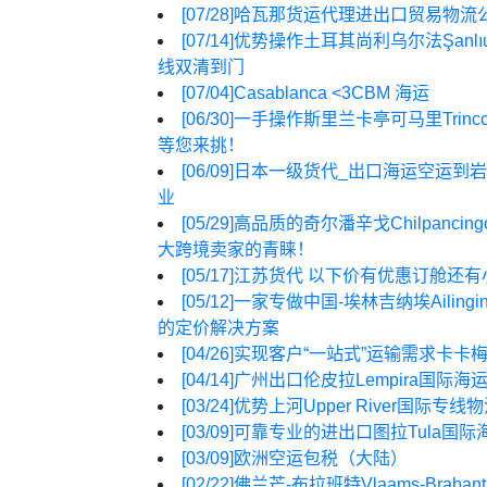
[07/28]
哈瓦那货运代理进出口贸易物流
[07/14]
优势操作土耳其尚利乌尔法Şanlıu
线双清到门
[07/04]
Casablanca <3CBM 海运
[06/30]
一手操作斯里兰卡亭可马里Trin
等您来挑！
[06/09]
日本一级货代_出口海运空运到岩见
业
[05/29]
高品质的奇尔潘辛戈Chilpanc
大跨境卖家的青睐！
[05/17]
江苏货代 以下价有优惠订舱还有
[05/12]
一家专做中国-埃林吉纳埃Aili
的定价解决方案
[04/26]
实现客户“一站式”运输需求卡卡梅加
[04/14]
广州出口伦皮拉Lempira国
[03/24]
优势上河Upper River国际
[03/09]
可靠专业的进出口图拉Tula国际
[03/09]
欧洲空运包税（大陆）
[02/22]
佛兰芒-布拉班特Vlaams-Br