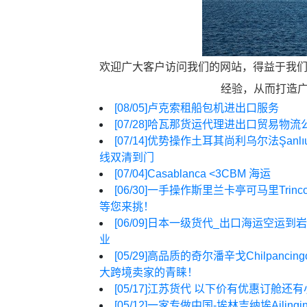
欢迎广大客户访问我们的网站，得益于我们公司
经验，从而打造
[08/05]
卢克索租船包机进出口服务
[07/28]
哈瓦那货运代理进出口贸易物流
[07/14]
优势操作土耳其尚利乌尔法Şanlıu
线双清到门
[07/04]
Casablanca <3CBM 海运
[06/30]
一手操作斯里兰卡亭可马里Trin
等您来挑！
[06/09]
日本一级货代_出口海运空运到岩见
业
[05/29]
高品质的奇尔潘辛戈Chilpanc
大跨境卖家的青睐！
[05/17]
江苏货代 以下价有优惠订舱还有
[05/12]
一家专做中国-埃林吉纳埃Aili