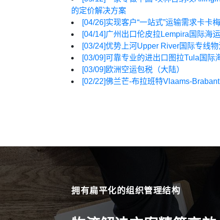
的定价解决方案
[04/26]
实现客户“一站式”运输需求卡卡梅加
[04/14]
广州出口伦皮拉Lempira国
[03/24]
优势上河Upper River国际
[03/09]
可靠专业的进出口图拉Tula国际
[03/09]
欧洲空运包税（大陆）
[02/22]
佛兰芒-布拉班特Vlaams-Br
拥有扁平化的组织管理结构