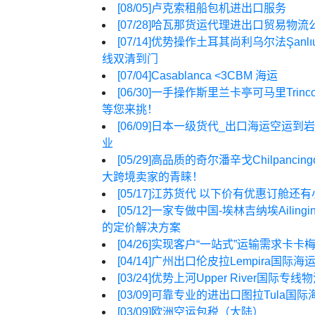
[08/05]
卢克索租船包机进出口服务
[07/28]
哈瓦那货运代理进出口贸易物流
[07/14]
优势操作土耳其尚利乌尔法Şanlıu
线双清到门
[07/04]
Casablanca <3CBM 海运
[06/30]
一手操作斯里兰卡亭可马里Trin
等您来挑！
[06/09]
日本一级货代_出口海运空运到岩见
业
[05/29]
高品质的奇尔潘辛戈Chilpanc
大跨境卖家的青睐！
[05/17]
江苏货代 以下价有优惠订舱还有
[05/12]
一家专做中国-埃林吉纳埃Aili
的定价解决方案
[04/26]
实现客户“一站式”运输需求卡卡梅加
[04/14]
广州出口伦皮拉Lempira国
[03/24]
优势上河Upper River国际
[03/09]
可靠专业的进出口图拉Tula国际
[03/09]
欧洲空运包税（大陆）